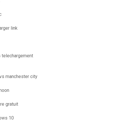
x
c
rger link
ns telechargement
 vs manchester city
 moon
re gratuit
dows 10