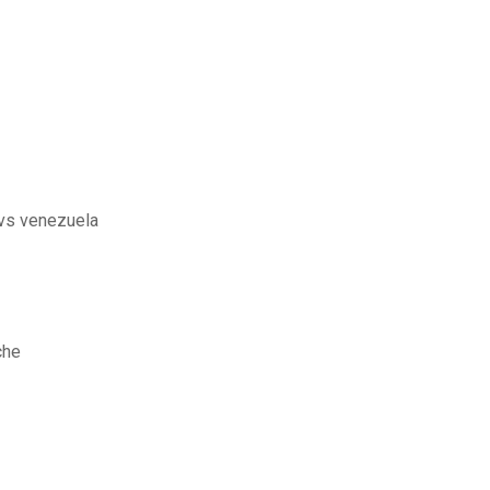
a vs venezuela
che