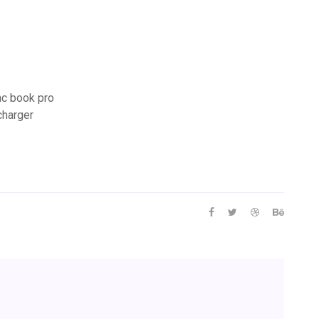
ac book pro
charger