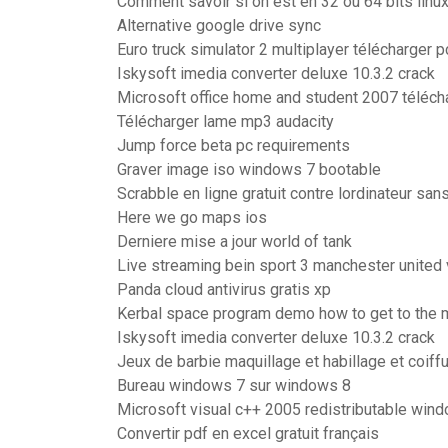
Comment savoir si on est en 32 ou 64 bits linu
Alternative google drive sync
Euro truck simulator 2 multiplayer télécharger p
Iskysoft imedia converter deluxe 10.3.2 crack
Microsoft office home and student 2007 télécha
Télécharger lame mp3 audacity
Jump force beta pc requirements
Graver image iso windows 7 bootable
Scrabble en ligne gratuit contre lordinateur sa
Here we go maps ios
Derniere mise a jour world of tank
Live streaming bein sport 3 manchester united
Panda cloud antivirus gratis xp
Kerbal space program demo how to get to the
Iskysoft imedia converter deluxe 10.3.2 crack
Jeux de barbie maquillage et habillage et coiffu
Bureau windows 7 sur windows 8
Microsoft visual c++ 2005 redistributable win
Convertir pdf en excel gratuit français