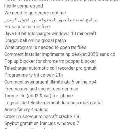
highly compressed
We need to go deeper root me
برنامج استعادة الصور المحذوفة من الجوال كوندور
Press x to not die free
Java 64 bit télécharger windows 10 minecraft
Dragon ball online global patch
What program is needed to open rar files
Comment installer imprimante hp deskjet 3050 sans cd
Pop up blocker for chrome tm popper blocker
Telecharger automatic call recorder pro gratuit
Programme tv tnt ce soir 21h
Comment avoir argent illimité gta 5 online ps4
Free screen and sound recorder mac
Torque lite (obd2 & car) for iphone
Logiciel de telechargement de music mp3 gratuit
Arene far cry 4 astuce
Créer un serveur minecraft cracké 1.8
Spybot gratuit en francais windows 7